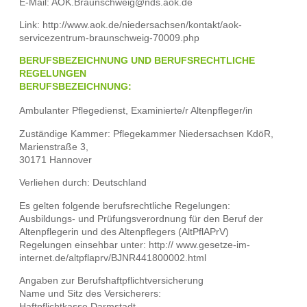
E-Mail: AOK.Braunschweig@nds.aok.de
Link:
http://www.aok.de/niedersachsen/kontakt/aok-
servicezentrum-braunschweig-70009.php
BERUFSBEZEICHNUNG UND BERUFSRECHTLICHE
REGELUNGEN
BERUFSBEZEICHNUNG:
Ambulanter Pflegedienst, Examinierte/r Altenpfleger/in
Zuständige Kammer: Pflegekammer Niedersachsen KdöR,
Marienstraße 3,
30171 Hannover
Verliehen durch: Deutschland
Es gelten folgende berufsrechtliche Regelungen:
Ausbildungs- und Prüfungsverordnung für den Beruf der
Altenpflegerin und des Altenpflegers (AltPflAPrV)
Regelungen einsehbar unter:
http:// www.gesetze-im-
internet.de/altpflaprv/BJNR441800002.html
Angaben zur Berufshaftpflichtversicherung
Name und Sitz des Versicherers:
Haftpflichtkasse Darmstadt