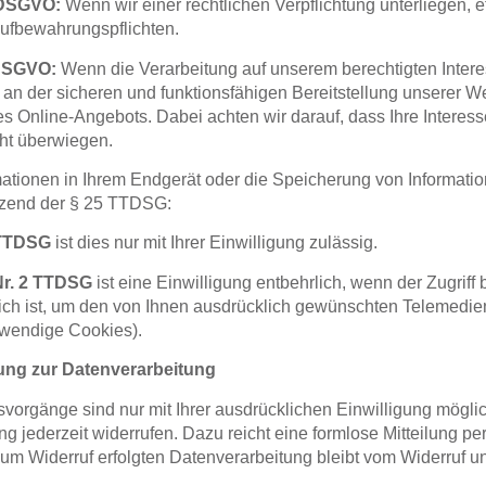
 c DSGVO
:
Wenn wir einer
rechtlichen Verpflichtung
unterliegen, 
Aufbewahrungspflichten.
f DSGVO
:
Wenn die Verarbeitung auf unserem
berechtigten Inter
B. an der sicheren und funktionsfähigen Bereitstellung unserer W
s Online-Angebots. Dabei achten wir darauf, dass Ihre Interes
cht überwiegen.
rmationen in Ihrem Endgerät oder die Speicherung von Informati
änzend der
§ 25 TTDSG
:
 TTDSG
ist dies nur mit Ihrer Einwilligung zulässig.
Nr. 2 TTDSG
ist eine Einwilligung entbehrlich, wenn der Zugriff
lich ist, um den von Ihnen ausdrücklich gewünschten Telemedien
otwendige Cookies).
igung zur Datenverarbeitung
vorgänge sind nur mit Ihrer ausdrücklichen Einwilligung mögli
gung jederzeit widerrufen. Dazu reicht eine formlose Mitteilung pe
um Widerruf erfolgten Datenverarbeitung bleibt vom Widerruf un