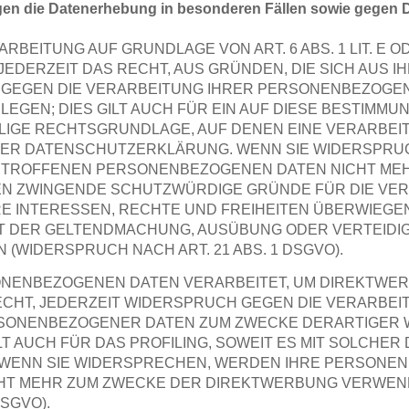
en die Datenerhebung in besonderen Fällen sowie gegen Di
RBEITUNG AUF GRUNDLAGE VON ART. 6 ABS. 1 LIT. E O
 JEDERZEIT DAS RECHT, AUS GRÜNDEN, DIE SICH AUS
, GEGEN DIE VERARBEITUNG IHRER PERSONENBEZOGE
EGEN; DIES GILT AUCH FÜR EIN AUF DIESE BESTIMM
EILIGE RECHTSGRUNDLAGE, AUF DENEN EINE VERARBEI
SER DATENSCHUTZERKLÄRUNG. WENN SIE WIDERSPRUC
ETROFFENEN PERSONENBEZOGENEN DATEN NICHT MEH
NEN ZWINGENDE SCHUTZWÜRDIGE GRÜNDE FÜR DIE VE
RE INTERESSEN, RECHTE UND FREIHEITEN ÜBERWIEGE
T DER GELTENDMACHUNG, AUSÜBUNG ODER VERTEIDI
WIDERSPRUCH NACH ART. 21 ABS. 1 DSGVO).
NENBEZOGENEN DATEN VERARBEITET, UM DIREKTWER
ECHT, JEDERZEIT WIDERSPRUCH GEGEN DIE VERARBEI
SONENBEZOGENER DATEN ZUM ZWECKE DERARTIGER
ILT AUCH FÜR DAS PROFILING, SOWEIT ES MIT SOLCHE
 WENN SIE WIDERSPRECHEN, WERDEN IHRE PERSONE
CHT MEHR ZUM ZWECKE DER DIREKTWERBUNG VERWEN
DSGVO).