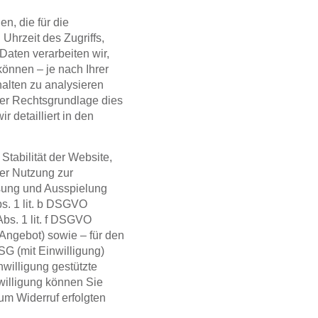
n, die für die
Uhrzeit des Zugriffs,
Daten verarbeiten wir,
können – je nach Ihrer
alten zu analysieren
er Rechtsgrundlage dies
 detailliert in den
Stabilität der Website,
der Nutzung zur
sung und Ausspielung
bs. 1 lit. b DSGVO
 Abs. 1 lit. f DSGVO
-Angebot) sowie – für den
DSG
(mit Einwilligung)
nwilligung gestützte
inwilligung können Sie
zum Widerruf erfolgten