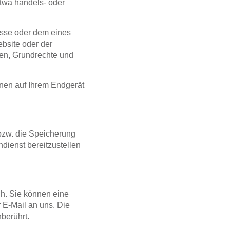
etwa handels- oder
esse
oder dem eines
ebsite oder der
sen, Grundrechte und
onen auf Ihrem Endgerät
 bzw. die Speicherung
dienst bereitzustellen
ch. Sie können eine
r E-Mail an uns. Die
berührt.