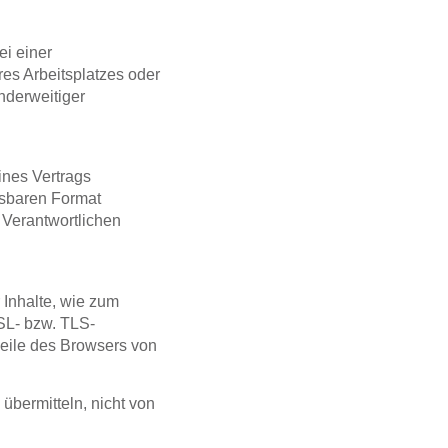
i einer
res Arbeitsplatzes oder
nderweitiger
ines Vertrags
esbaren Format
 Verantwortlichen
 Inhalte, wie zum
SSL- bzw. TLS-
zeile des Browsers von
übermitteln, nicht von