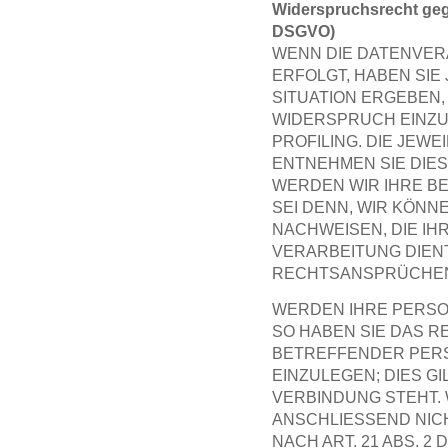
Widerspruchsrecht geg
DSGVO)
WENN DIE DATENVERA
ERFOLGT, HABEN SIE
SITUATION ERGEBEN
WIDERSPRUCH EINZUL
PROFILING. DIE JEW
ENTNEHMEN SIE DIE
WERDEN WIR IHRE B
SEI DENN, WIR KÖN
NACHWEISEN, DIE IH
VERARBEITUNG DIEN
RECHTSANSPRÜCHEN (
WERDEN IHRE PERSO
SO HABEN SIE DAS R
BETREFFENDER PER
EINZULEGEN; DIES G
VERBINDUNG STEHT.
ANSCHLIESSEND NI
NACH ART. 21 ABS. 2 