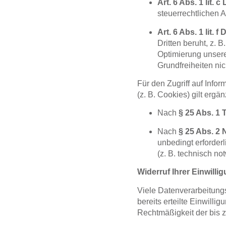
Art. 6 Abs. 1 lit.
steuerrechtlichen 
Art. 6 Abs. 1 lit. 
Dritten beruht, z. 
Optimierung unsere
Grundfreiheiten ni
Für den Zugriff auf Info
(z. B. Cookies) gilt erg
Nach
§ 25 Abs. 1
Nach
§ 25 Abs. 2 
unbedingt erforder
(z. B. technisch n
Widerruf Ihrer Einwill
Viele Datenverarbeitungs
bereits erteilte Einwilli
Rechtmäßigkeit der bis z