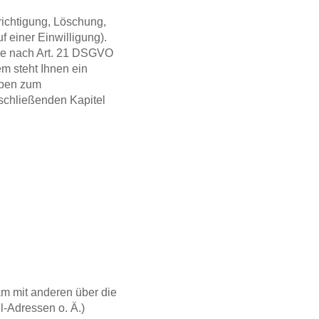
richtigung, Löschung,
f einer Einwilligung).
ie nach
Art. 21 DSGVO
m steht Ihnen ein
ben zum
schließenden Kapitel
sam mit anderen über die
-Adressen o. Ä.)