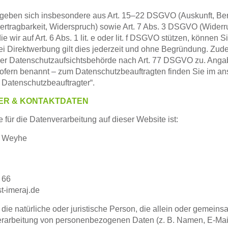
ergeben sich insbesondere aus
Art. 15–22 DSGVO
(Auskunft, Be
rtragbarkeit, Widerspruch) sowie
Art. 7 Abs. 3 DSGVO
(Widerru
ie wir auf
Art. 6 Abs. 1 lit. e oder lit. f DSGVO
stützen, können S
i Direktwerbung gilt dies jederzeit und ohne Begründung. Zude
ner Datenschutzaufsichtsbehörde nach
Art. 77 DSGVO
zu. Anga
sofern benannt – zum Datenschutzbeauftragten finden Sie im an
& Datenschutzbeauftragter“.
ER & KONTAKTDATEN
e für die Datenverarbeitung auf dieser Website ist:
t Weyhe
 66
t-imeraj.de
t die natürliche oder juristische Person, die allein oder gemein
erarbeitung von personenbezogenen Daten (z. B. Namen, E-Mail