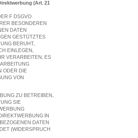
rektwerbung (Art. 21
DER F DSGVO
 IHRER BESONDEREN
NEN DATEN
UNGEN GESTÜTZTES
TUNG BERUHT,
H EINLEGEN,
R VERARBEITEN, ES
RARBEITUNG
N ODER DIE
GUNG VON
BUNG ZU BETREIBEN,
TUNG SIE
 WERBUNG
R DIREKTWERBUNG IN
NBEZOGENEN DATEN
DET (WIDERSPRUCH