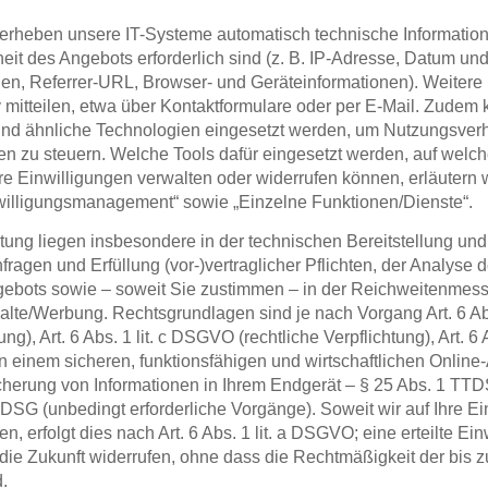
erheben unsere IT-Systeme automatisch technische Informatione
eit des Angebots erforderlich sind (z. B. IP-Adresse, Datum und 
en, Referrer-URL, Browser- und Geräteinformationen). Weitere 
 mitteilen, etwa über Kontaktformulare oder per E-Mail. Zudem 
und ähnliche Technologien eingesetzt werden, um Nutzungsverh
zu steuern. Welche Tools dafür eingesetzt werden, auf welch
e Einwilligungen verwalten oder widerrufen können, erläutern wir
willigungsmanagement“ sowie „Einzelne Funktionen/Dienste“.
ung liegen insbesondere in der technischen Bereitstellung und 
ragen und Erfüllung (vor-)vertraglicher Pflichten, der Analyse 
gebots sowie – soweit Sie zustimmen – in der Reichweitenmes
halte/Werbung. Rechtsgrundlagen sind je nach Vorgang
Art. 6 A
ung),
Art. 6 Abs. 1 lit. c DSGVO
(rechtliche Verpflichtung),
Art. 6
an einem sicheren, funktionsfähigen und wirtschaftlichen Online
icherung von Informationen in Ihrem Endgerät –
§ 25 Abs. 1 TT
TTDSG
(unbedingt erforderliche Vorgänge). Soweit wir auf Ihre Ei
n, erfolgt dies nach
Art. 6 Abs. 1 lit. a DSGVO
; eine erteilte E
r die Zukunft widerrufen, ohne dass die Rechtmäßigkeit der bis 
.