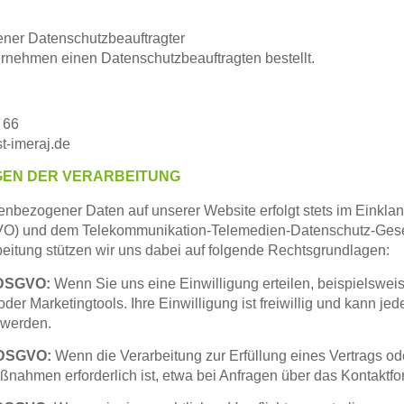
ener Datenschutzbeauftragter
ernehmen einen Datenschutzbeauftragten bestellt.
 66
t-imeraj.de
GEN DER VERARBEITUNG
nbezogener Daten auf unserer Website erfolgt stets im Einklan
VO)
und dem
Telekommunikation-Telemedien-Datenschutz-Ges
eitung stützen wir uns dabei auf folgende Rechtsgrundlagen:
 a DSGVO:
W
enn Sie uns eine
Einwilligung
erteilen, beispielswei
der Marketingtools. Ihre Einwilligung ist freiwillig und kann jede
 werden.
 b DSGVO:
Wenn die Verarbeitung zur
Erfüllung eines Vertrags
ode
ßnahmen erforderlich ist, etwa bei Anfragen über das Kontaktfo